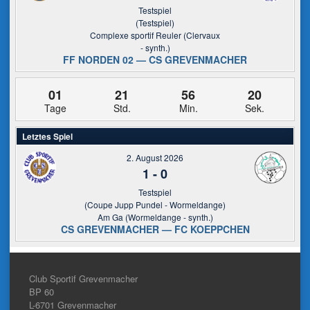
Testspiel
(Testspiel)
Complexe sportif Reuler (Clervaux
- synth.)
FF NORDEN 02 — CS GREVENMACHER
01
21
56
19
Tage
Std.
Min.
Sek.
Letztes Spiel
2. August 2026
1
-
0
Testspiel
(Coupe Jupp Pundel - Wormeldange)
Am Ga (Wormeldange - synth.)
CS GREVENMACHER — FC KOEPPCHEN
Club Sportif Grevenmacher
BP 60
L-6701
Grevenmacher