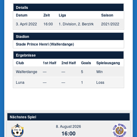
Details
Datum
Zeit
Liga
Saison
3. April 2022
16:00
1. Division, 2. Berzirk
2021/2022
Stadion
Stade Prince Henri (Walferdange)
Ergebnisse
Club
1st Half
2nd Half
Goals
Spielausgang
Walferdange
—
—
5
Win
Luna
—
—
1
Loss
Nächstes Spiel
8. August 2026
16:00