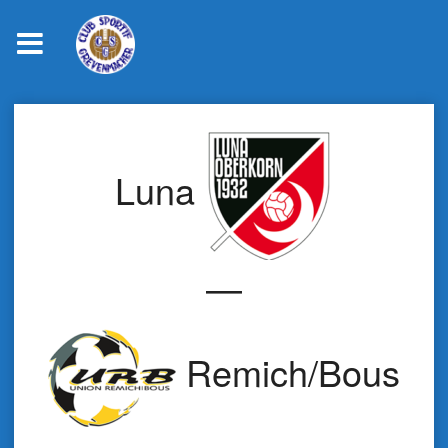
Skip
to
content
Luna
—
Remich/Bous