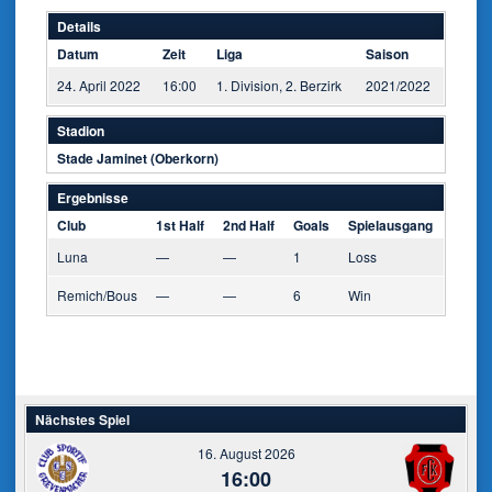
Details
Datum
Zeit
Liga
Saison
24. April 2022
16:00
1. Division, 2. Berzirk
2021/2022
Stadion
Stade Jaminet (Oberkorn)
Ergebnisse
Club
1st Half
2nd Half
Goals
Spielausgang
Luna
—
—
1
Loss
Remich/Bous
—
—
6
Win
Nächstes Spiel
16. August 2026
16:00