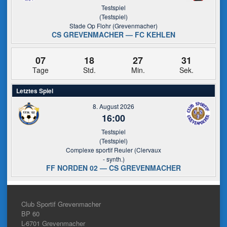
Testspiel
(Testspiel)
Stade Op Flohr (Grevenmacher)
CS GREVENMACHER — FC KEHLEN
07
18
27
31
Tage
Std.
Min.
Sek.
Letztes Spiel
8. August 2026
16:00
Testspiel
(Testspiel)
Complexe sportif Reuler (Clervaux
- synth.)
FF NORDEN 02 — CS GREVENMACHER
Club Sportif Grevenmacher
BP 60
L-6701
Grevenmacher