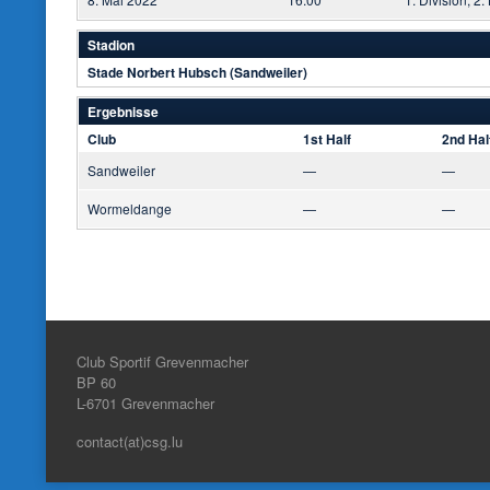
Stadion
Stade Norbert Hubsch (Sandweiler)
Ergebnisse
Club
1st Half
2nd Hal
Sandweiler
—
—
Wormeldange
—
—
Club Sportif Grevenmacher
BP 60
L-6701
Grevenmacher
contact(at)csg.lu