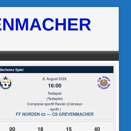
ENMACHER
ächstes Spiel
8. August 2026
16:00
Testspiel
(Testspiel)
Complexe sportif Reuler (Clervaux
- synth.)
FF NORDEN 02 — CS GREVENMACHER
00
18
15
39