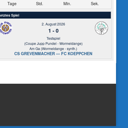
Tage
Std.
Min.
Sek.
etztes Spiel
2. August 2026
1
-
0
Testspiel
(Coupe Jupp Pundel - Wormeldange)
Am Ga (Wormeldange - synth.)
CS GREVENMACHER — FC KOEPPCHEN