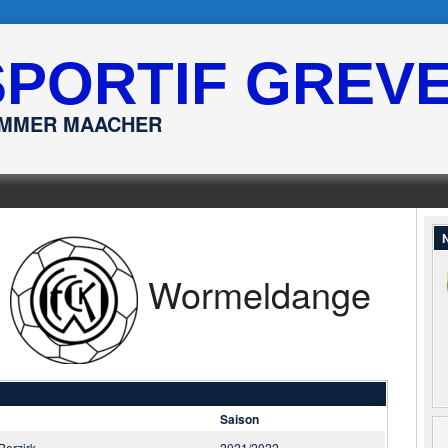
SPORTIF GREV
ËMMER MAACHER
N
—
Wormeldange
Saison
 Berzirk
2021/2022