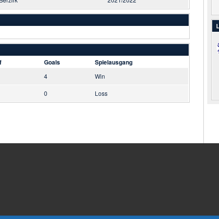
L
f
Goals
Spielausgang
4
Win
0
Loss