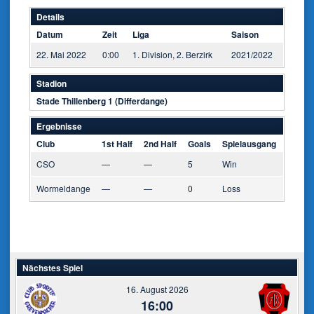
Details
Datum
Zeit
Liga
Saison
22. Mai 2022
0:00
1. Division, 2. Berzirk
2021/2022
Stadion
Stade Thillenberg 1 (Differdange)
Ergebnisse
Club
1st Half
2nd Half
Goals
Spielausgang
CSO
—
—
5
Win
Wormeldange
—
—
0
Loss
Nächstes Spiel
16. August 2026
16:00