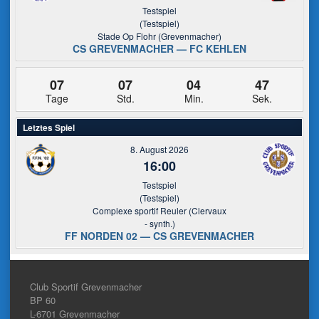
Testspiel
(Testspiel)
Stade Op Flohr (Grevenmacher)
CS GREVENMACHER — FC KEHLEN
07
07
04
47
Tage
Std.
Min.
Sek.
Letztes Spiel
8. August 2026
16:00
Testspiel
(Testspiel)
Complexe sportif Reuler (Clervaux
- synth.)
FF NORDEN 02 — CS GREVENMACHER
Club Sportif Grevenmacher
BP 60
L-6701
Grevenmacher