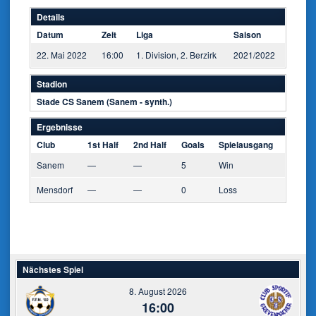
Details
Datum
Zeit
Liga
Saison
22. Mai 2022
16:00
1. Division, 2. Berzirk
2021/2022
Stadion
Stade CS Sanem (Sanem - synth.)
Ergebnisse
Club
1st Half
2nd Half
Goals
Spielausgang
Sanem
—
—
5
Win
Mensdorf
—
—
0
Loss
Nächstes Spiel
8. August 2026
16:00