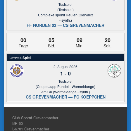
Testspiel
(Testspiel)
Complexe sportif Reuler (Clervaux
- synth.)
FF NORDEN 02 — CS GREVENMACHER
00
05
09
20
Tage
Std.
Min.
Sek.
Letztes Spiel
2. August 2026
1
-
0
Testspiel
(Coupe Jupp Pundel - Wormeldange)
Am Ga (Wormeldange - synth.)
CS GREVENMACHER — FC KOEPPCHEN
Club Sportif Grevenmacher
BP 60
L-6701
Grevenmacher