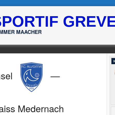
SPORTIF GREV
ËMMER MAACHER
N
nsel
—
aiss Medernach