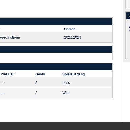
L
a
Saison
repromotioun
2022/2023
2nd Half
Goals
Spielausgang
—
2
Loss
—
3
Win