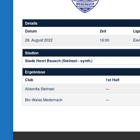
Details
Datum
Zeit
Lig
28. August 2022
16:00
Eie
Stadion
Stade Henri Bausch (Steinsel - synth.)
Ergebnisse
Club
1st Half
Alisontia Steinsel
—
Blo-Waiss Medernach
—