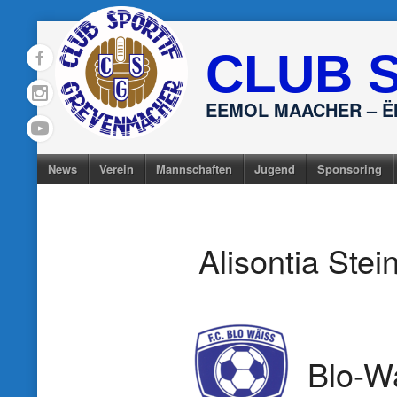
Skip
to
CLUB 
content
EEMOL MAACHER – 
News
Verein
Mannschaften
Jugend
Sponsoring
Alisontia Stei
Blo-W