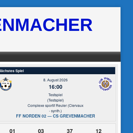
ENMACHER
ächstes Spiel
8. August 2026
16:00
Testspiel
(Testspiel)
Complexe sportif Reuler (Clervaux
- synth.)
FF NORDEN 02 — CS GREVENMACHER
01
03
37
11