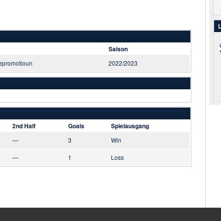
L
Saison
epromotioun
2022/2023
2nd Half
Goals
Spielausgang
—
3
Win
—
1
Loss