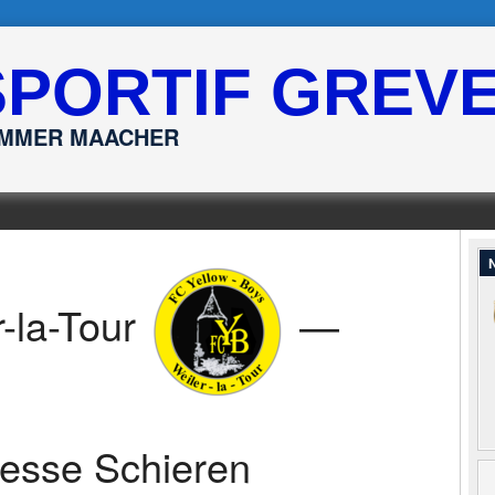
SPORTIF GREV
ËMMER MAACHER
N
-la-Tour
—
esse Schieren