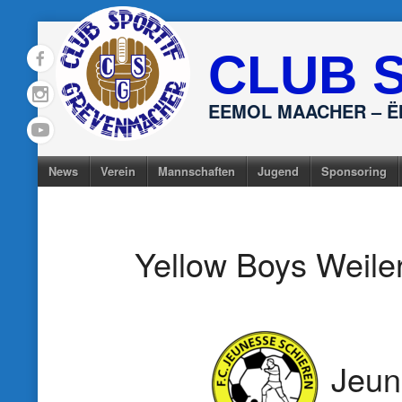
Skip
to
CLUB 
content
EEMOL MAACHER – 
News
Verein
Mannschaften
Jugend
Sponsoring
Yellow Boys Weiler
Jeun