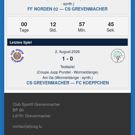
- synth.)
FF NORDEN 02 — CS GREVENMACHER
00
12
57
45
Tage
Std.
Min.
Sek.
Letztes Spiel
2. August 2026
1
-
0
Testspiel
(Coupe Jupp Pundel - Wormeldange)
Am Ga (Wormeldange - synth.)
CS GREVENMACHER — FC KOEPPCHEN
Club Sportif Grevenmacher
BP 60
L-6701
Grevenmacher
contact(at)csg.lu