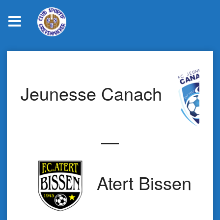
Skip
to
content
Jeunesse Canach
—
Atert Bissen