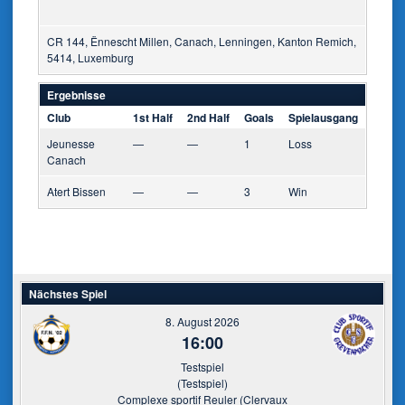
CR 144, Ënnescht Millen, Canach, Lenningen, Kanton Remich,
5414, Luxemburg
Ergebnisse
Club
1st Half
2nd Half
Goals
Spielausgang
Jeunesse
—
—
1
Loss
Canach
Atert Bissen
—
—
3
Win
Nächstes Spiel
8. August 2026
16:00
Testspiel
(Testspiel)
Complexe sportif Reuler (Clervaux