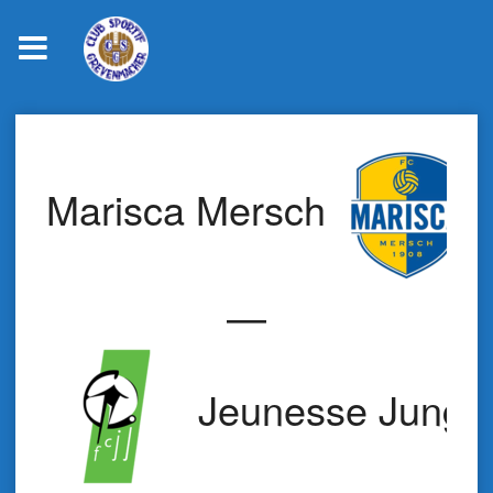
Skip
to
content
Marisca Mersch
—
Jeunesse Jungli