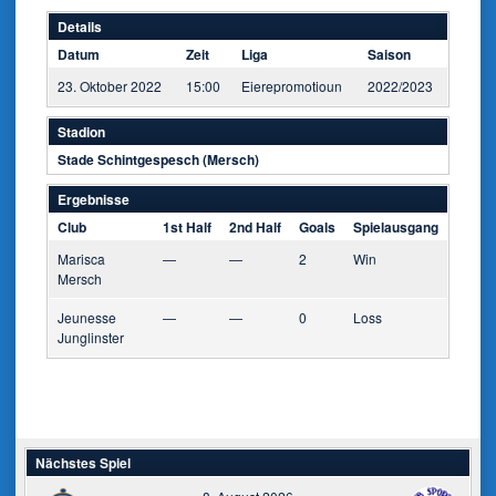
Details
Datum
Zeit
Liga
Saison
23. Oktober 2022
15:00
Eierepromotioun
2022/2023
Stadion
Stade Schintgespesch (Mersch)
Ergebnisse
Club
1st Half
2nd Half
Goals
Spielausgang
Marisca
—
—
2
Win
Mersch
Jeunesse
—
—
0
Loss
Junglinster
Nächstes Spiel