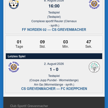
8. August 2026
16:00
Testspiel
(Testspiel)
Complexe sportif Reuler (Clervaux
- synth.)
FF NORDEN 02 — CS GREVENMACHER
01
09
03
46
Tage
Std.
Min.
Sek.
Letztes Spiel
2. August 2026
1
-
0
Testspiel
(Coupe Jupp Pundel - Wormeldange)
Am Ga (Wormeldange - synth.)
CS GREVENMACHER — FC KOEPPCHEN
Club Sportif Grevenmacher