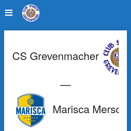
Skip
to
content
CS Grevenmacher
—
Marisca Mersch