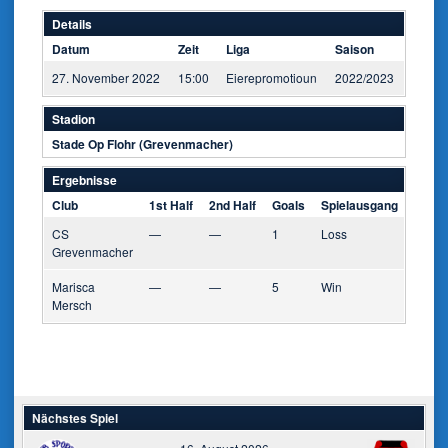
Details
Datum
Zeit
Liga
Saison
27. November 2022
15:00
Eierepromotioun
2022/2023
Stadion
Stade Op Flohr (Grevenmacher)
Ergebnisse
Club
1st Half
2nd Half
Goals
Spielausgang
CS
—
—
1
Loss
Grevenmacher
Marisca
—
—
5
Win
Mersch
Nächstes Spiel