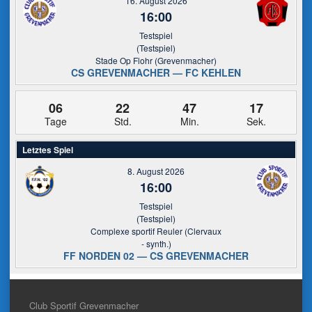
16. August 2026
16:00
Testspiel
(Testspiel)
Stade Op Flohr (Grevenmacher)
CS GREVENMACHER — FC KEHLEN
06
22
47
16
Tage
Std.
Min.
Sek.
Letztes Spiel
8. August 2026
16:00
Testspiel
(Testspiel)
Complexe sportif Reuler (Clervaux
- synth.)
FF NORDEN 02 — CS GREVENMACHER
Club Sportif Grevenmacher