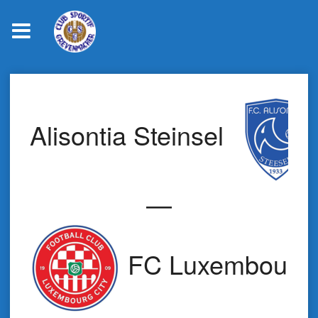
Skip
to
content
Alisontia Steinsel
—
FC Luxembourg 