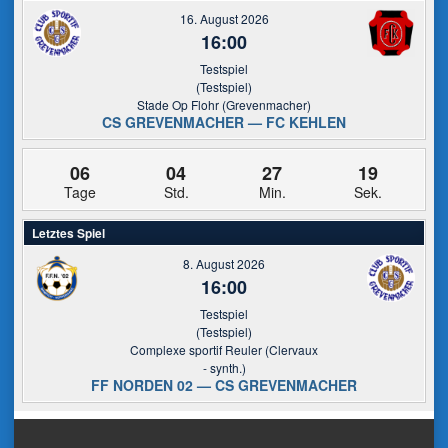
16. August 2026
16:00
Testspiel
(Testspiel)
Stade Op Flohr (Grevenmacher)
CS GREVENMACHER — FC KEHLEN
06
04
27
19
Tage
Std.
Min.
Sek.
Letztes Spiel
8. August 2026
16:00
Testspiel
(Testspiel)
Complexe sportif Reuler (Clervaux
- synth.)
FF NORDEN 02 — CS GREVENMACHER