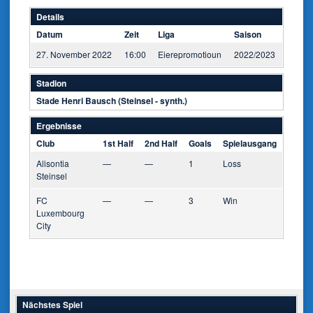
Details
Datum
Zeit
Liga
Saison
27. November 2022
16:00
Eierepromotioun
2022/2023
Stadion
Stade Henri Bausch (Steinsel - synth.)
Ergebnisse
Club
1st Half
2nd Half
Goals
Spielausgang
Alisontia
—
—
1
Loss
Steinsel
FC
—
—
3
Win
Luxembourg
City
Nächstes Spiel