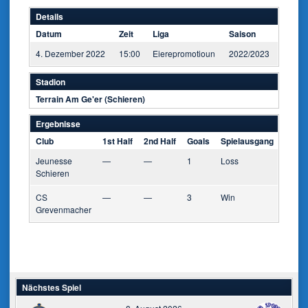
Details
Datum
Zeit
Liga
Saison
4. Dezember 2022
15:00
Eierepromotioun
2022/2023
Stadion
Terrain Am Ge'er (Schieren)
Ergebnisse
Club
1st Half
2nd Half
Goals
Spielausgang
Jeunesse
—
—
1
Loss
Schieren
CS
—
—
3
Win
Grevenmacher
Nächstes Spiel