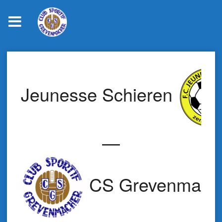
Skip
to
content
Jeunesse Schieren
—
CS Grevenmach