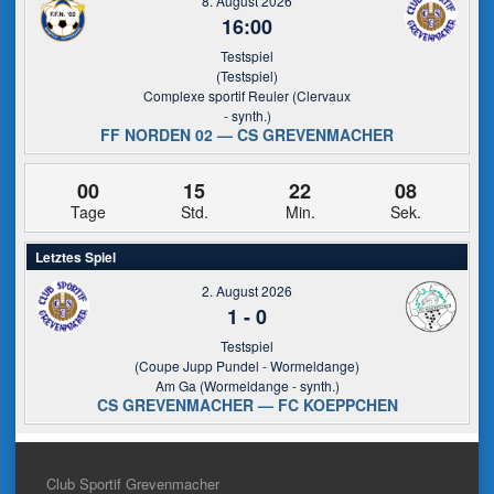
8. August 2026
16:00
Testspiel
(Testspiel)
Complexe sportif Reuler (Clervaux
- synth.)
FF NORDEN 02 — CS GREVENMACHER
00
15
22
08
Tage
Std.
Min.
Sek.
Letztes Spiel
2. August 2026
1
-
0
Testspiel
(Coupe Jupp Pundel - Wormeldange)
Am Ga (Wormeldange - synth.)
CS GREVENMACHER — FC KOEPPCHEN
Club Sportif Grevenmacher