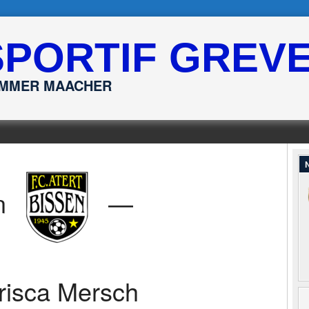
SPORTIF GREV
ËMMER MAACHER
N
n
—
risca Mersch