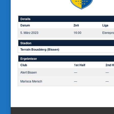
Details
Datum
Zeit
Liga
5. März 2023
16:00
Eierepr
Stadion
Terrain Bousbierg (Bissen)
Ergebnisse
Club
1st Half
2nd H
Atert Bissen
—
—
Marisca Mersch
—
—