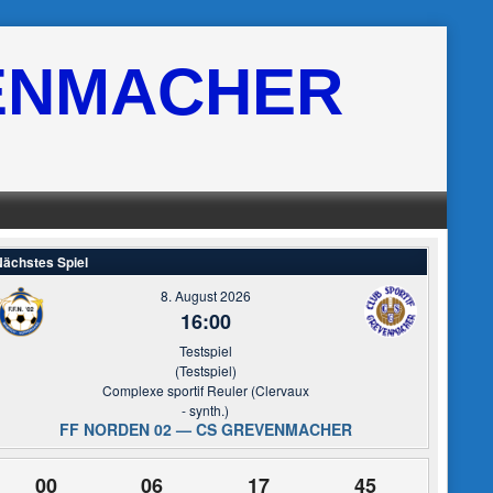
ENMACHER
ächstes Spiel
8. August 2026
16:00
Testspiel
(Testspiel)
Complexe sportif Reuler (Clervaux
- synth.)
FF NORDEN 02 — CS GREVENMACHER
00
06
17
44