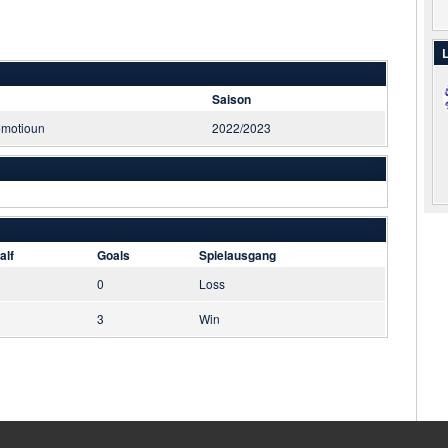
L
Saison
omotioun
2022/2023
alf
Goals
Spielausgang
0
Loss
3
Win