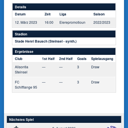
Details
Datum
Zeit
Liga
Saison
12. März 2023
16:00
Eierepromotioun
2022/2023
Stadion
Stade Henri Bausch (Steinsel - synth.)
Ergebnisse
Club
1st Half
2nd Half
Goals
Spielausgang
Alisontia
—
—
3
Draw
Steinsel
FC
—
—
3
Draw
Schifflange 95
Nächstes Spiel