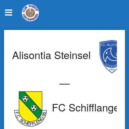
Skip
to
content
Alisontia Steinsel
—
FC Schifflange 