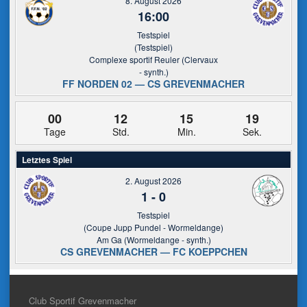
8. August 2026
16:00
Testspiel
(Testspiel)
Complexe sportif Reuler (Clervaux
- synth.)
FF NORDEN 02 — CS GREVENMACHER
00
12
15
19
Tage
Std.
Min.
Sek.
Letztes Spiel
2. August 2026
1
-
0
Testspiel
(Coupe Jupp Pundel - Wormeldange)
Am Ga (Wormeldange - synth.)
CS GREVENMACHER — FC KOEPPCHEN
Club Sportif Grevenmacher