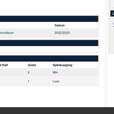
L
Saison
romotioun
2022/2023
d Half
Goals
Spielausgang
2
Win
1
Loss