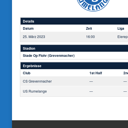
Details
Datum
Zeit
Liga
25. März 2023
16:00
Eierep
Stadion
Stade Op Flohr (Grevenmacher)
Ergebnisse
Club
1st Half
2n
CS Grevenmacher
—
—
US Rumelange
—
—