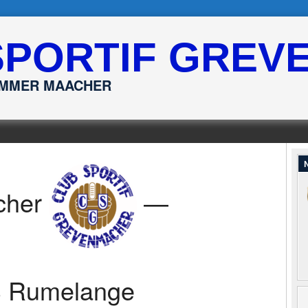
SPORTIF GREV
ËMMER MAACHER
N
cher
—
 Rumelange