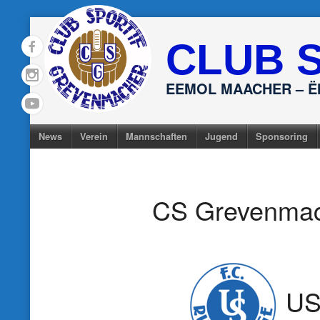
Skip
to
CLUB 
content
EEMOL MAACHER – 
News
Verein
Mannschaften
Jugend
Sponsoring
CS Grevenma
US