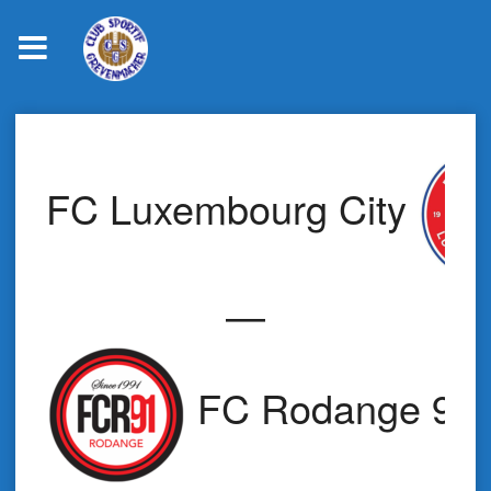
Skip
to
content
FC Luxembourg City
—
FC Rodange 91