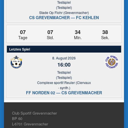
Testspiel
(Testspiel)
Stade Op Flohr (Grevenmacher)
CS GREVENMACHER — FC KEHLEN
07
07
34
38
Tage
Std.
Min.
Sek.
Letztes Spiel
8. August 2026
16:00
Testspiel
(Testspiel)
Complexe sportif Reuler (Clervaux
- synth.)
FF NORDEN 02 — CS GREVENMACHER
Club Sportif Grevenmacher
BP 60
L-6701
Grevenmacher