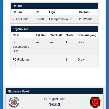
Details
Datum
Zeit
Liga
Saison
2. April 2023
16:00
Eierepromotioun
2022/2023
Ergebnisse
Club
1st Half
2nd Half
Goals
Spielausgang
FC
—
—
1
Draw
Luxembourg
City
FC Rodange
—
—
1
Draw
91
Nächstes Spiel
16. August 2026
16:00