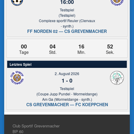
16:00
Testspiel
(Testspiel)
Complexe sportif Reuler (Clervaux
- synth.)
FF NORDEN 02 — CS GREVENMACHER
00
04
16
51
Tage
Std.
Min.
Sek.
Letztes Spiel
2. August 2026
1
-
0
Testspiel
(Coupe Jupp Pundel - Wormeldange)
Am Ga (Wormeldange - synth.)
CS GREVENMACHER — FC KOEPPCHEN
Club Sportif Grevenmacher
BP 60