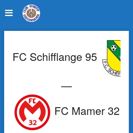
Skip
to
content
FC Schifflange 95
—
FC Mamer 32