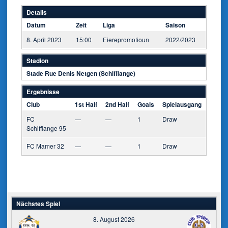
Details
Datum
Zeit
Liga
Saison
8. April 2023
15:00
Eierepromotioun
2022/2023
Stadion
Stade Rue Denis Netgen (Schifflange)
Ergebnisse
Club
1st Half
2nd Half
Goals
Spielausgang
FC
—
—
1
Draw
Schifflange 95
FC Mamer 32
—
—
1
Draw
Nächstes Spiel
8. August 2026