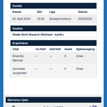
Details
Datum
Zeit
Liga
Saison
23. April 2023
16:00
Eierepromotioun
2022/2023
Stadion
Stade Henri Bausch (Steinsel - synth.)
Ergebnisse
Club
1st Half
2nd Half
Goals
Spielausgang
Alisontia
—
—
0
Draw
Steinsel
Jeunesse
—
—
0
Draw
Junglinster
Nächstes Spiel