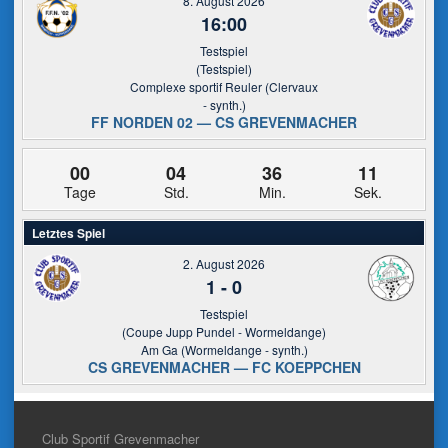
8. August 2026
16:00
Testspiel
(Testspiel)
Complexe sportif Reuler (Clervaux
- synth.)
FF NORDEN 02 — CS GREVENMACHER
00
04
36
10
Tage
Std.
Min.
Sek.
Letztes Spiel
2. August 2026
1
-
0
Testspiel
(Coupe Jupp Pundel - Wormeldange)
Am Ga (Wormeldange - synth.)
CS GREVENMACHER — FC KOEPPCHEN
Club Sportif Grevenmacher