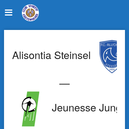
Skip
to
content
Alisontia Steinsel
—
Jeunesse Jungli