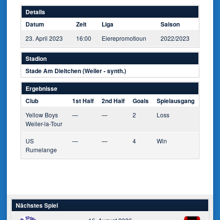
Details
Datum
Zeit
Liga
Saison
23. April 2023
16:00
Eierepromotioun
2022/2023
Stadion
Stade Am Dieltchen (Weiler - synth.)
Ergebnisse
Club
1st Half
2nd Half
Goals
Spielausgang
Yellow Boys
—
—
2
Loss
Weiler-la-Tour
US
—
—
4
Win
Rumelange
Nächstes Spiel