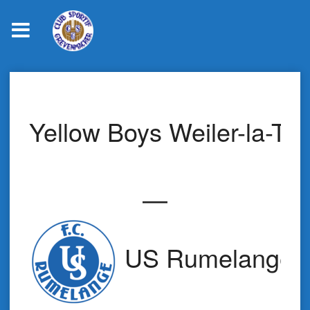
Skip
to
content
Yellow Boys Weiler-la-Tou
—
US Rumelange