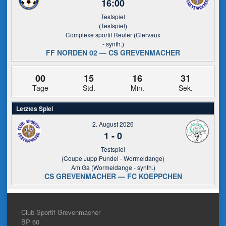
16:00
Testspiel
(Testspiel)
Complexe sportif Reuler (Clervaux
- synth.)
FF NORDEN 02 — CS GREVENMACHER
00
15
16
30
Tage
Std.
Min.
Sek.
Letztes Spiel
2. August 2026
1
-
0
Testspiel
(Coupe Jupp Pundel - Wormeldange)
Am Ga (Wormeldange - synth.)
CS GREVENMACHER — FC KOEPPCHEN
Club Sportif Grevenmacher
BP 60