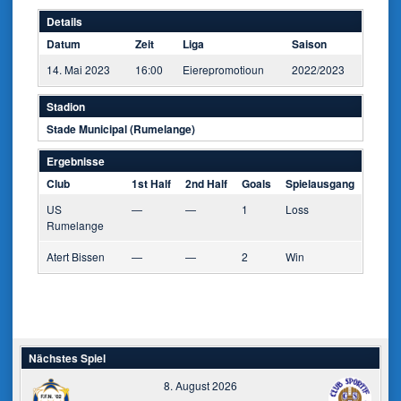
Details
Datum
Zeit
Liga
Saison
14. Mai 2023
16:00
Eierepromotioun
2022/2023
Stadion
Stade Municipal (Rumelange)
Ergebnisse
Club
1st Half
2nd Half
Goals
Spielausgang
US
—
—
1
Loss
Rumelange
Atert Bissen
—
—
2
Win
Nächstes Spiel
8. August 2026