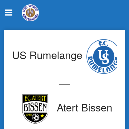
Skip
to
content
US Rumelange
—
Atert Bissen