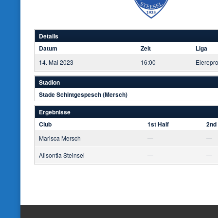
Details
Datum
Zeit
Liga
14. Mai 2023
16:00
Eierepr
Stadion
Stade Schintgespesch (Mersch)
Ergebnisse
Club
1st Half
2nd 
Marisca Mersch
—
—
Alisontia Steinsel
—
—