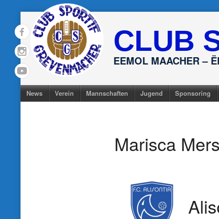
Skip
to
CLUB 
content
EEMOL MAACHER – 
News
Verein
Mannschaften
Jugend
Sponsoring
Marisca Mer
Alis