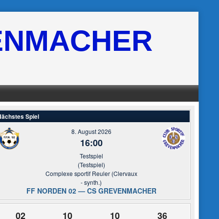
ENMACHER
ächstes Spiel
8. August 2026
16:00
Testspiel
(Testspiel)
Complexe sportif Reuler (Clervaux
- synth.)
FF NORDEN 02 — CS GREVENMACHER
02
10
10
35