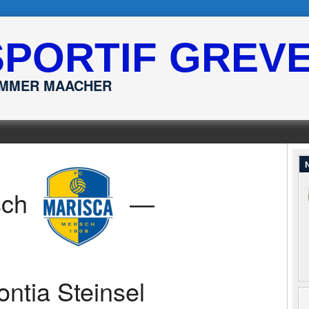
SPORTIF GREV
ËMMER MAACHER
N
sch
—
ontia Steinsel