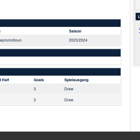
L
a
Saison
repromotioun
2023/2024
 Half
Goals
Spielausgang
3
Draw
3
Draw