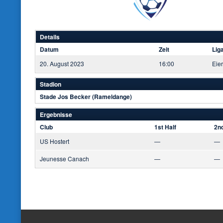
Details
Datum
Zeit
Lig
20. August 2023
16:00
Eie
Stadion
Stade Jos Becker (Rameldange)
Ergebnisse
Club
1st Half
2nd
US Hostert
—
—
Jeunesse Canach
—
—