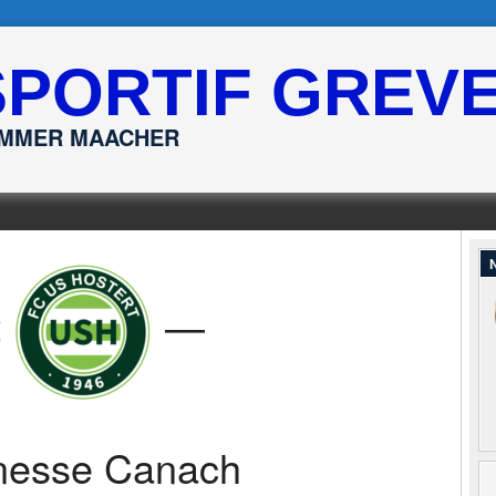
SPORTIF GREV
ËMMER MAACHER
N
t
—
nesse Canach