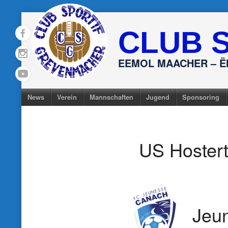
Skip
to
CLUB 
content
EEMOL MAACHER – 
News
Verein
Mannschaften
Jugend
Sponsoring
US Hoster
Jeu