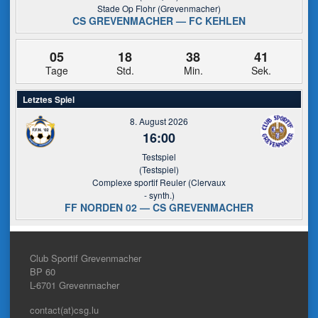
Stade Op Flohr (Grevenmacher)
CS GREVENMACHER — FC KEHLEN
05
18
38
41
Tage
Std.
Min.
Sek.
Letztes Spiel
8. August 2026
16:00
Testspiel
(Testspiel)
Complexe sportif Reuler (Clervaux
- synth.)
FF NORDEN 02 — CS GREVENMACHER
Club Sportif Grevenmacher
BP 60
L-6701
Grevenmacher
contact(at)csg.lu