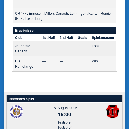
CR 144, Ënnescht Millen, Canach, Lenningen, Kanton Remich,
5414, Luxemburg
Ergebnisse
Club
1st Half
2nd Half
Goals
Spielausgang
Jeunesse
—
—
0
Loss
Canach
US
—
—
3
Win
Rumelange
Nächstes Spiel
16. August 2026
16:00
Testspiel
(Testspiel)