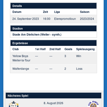
Details
Datum
Zeit
Liga
Saison
24. September 2023
16:00
Eierepromotioun
2023/2024
Stadion
Stade Am Dieltchen (Weiler - synth.)
Ergebnisse
Club
1st Half
2nd Half
Goals
Spielausgang
Yellow Boys
—
—
3
Win
Weiler-la-Tour
Walferdange
—
—
2
Loss
Nächstes Spiel
8. August 2026