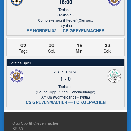
16:00
Testspiel
(Testspiel)
Complexe sportif Reuler (Clervaux
- synth.)
FF NORDEN 02 — CS GREVENMACHER
02
00
16
32
Tage
Std.
Min.
Sek.
Letztes Spiel
2. August 2026
1
-
0
Testspiel
(Coupe Jupp Pundel - Wormeldange)
Am Ga (Wormeldange - synth.)
CS GREVENMACHER — FC KOEPPCHEN
Club Sportif Grevenmacher
BP 60