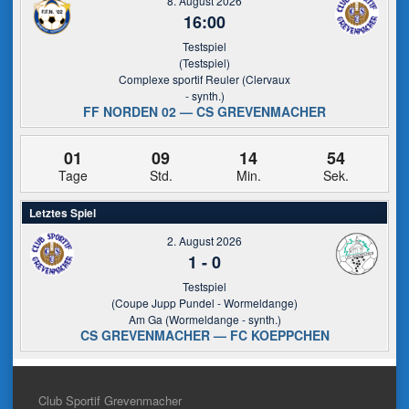
8. August 2026
16:00
Testspiel
(Testspiel)
Complexe sportif Reuler (Clervaux
- synth.)
FF NORDEN 02 — CS GREVENMACHER
01
09
14
54
Tage
Std.
Min.
Sek.
Letztes Spiel
2. August 2026
1
-
0
Testspiel
(Coupe Jupp Pundel - Wormeldange)
Am Ga (Wormeldange - synth.)
CS GREVENMACHER — FC KOEPPCHEN
Club Sportif Grevenmacher