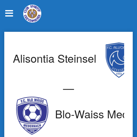
Skip
to
content
Alisontia Steinsel
—
Blo-Waiss Mede