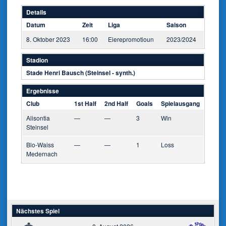
Details
Datum
Zeit
Liga
Saison
8. Oktober 2023
16:00
Eierepromotioun
2023/2024
Stadion
Stade Henri Bausch (Steinsel - synth.)
Ergebnisse
Club
1st Half
2nd Half
Goals
Spielausgang
Alisontia
—
—
3
Win
Steinsel
Blo-Waiss
—
—
1
Loss
Medernach
Nächstes Spiel