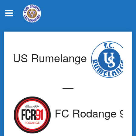
Skip
to
content
US Rumelange
—
FC Rodange 91