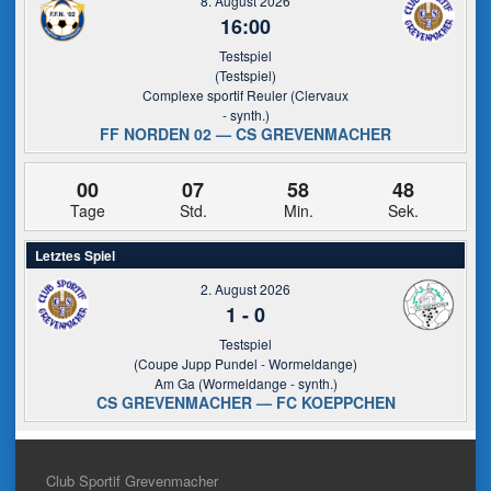
8. August 2026
16:00
Testspiel
(Testspiel)
Complexe sportif Reuler (Clervaux
- synth.)
FF NORDEN 02 — CS GREVENMACHER
00
07
58
48
Tage
Std.
Min.
Sek.
Letztes Spiel
2. August 2026
1
-
0
Testspiel
(Coupe Jupp Pundel - Wormeldange)
Am Ga (Wormeldange - synth.)
CS GREVENMACHER — FC KOEPPCHEN
Club Sportif Grevenmacher