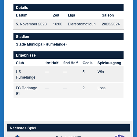
Details
Datum
Zeit
Liga
Saison
5. November 2023
16:00
Eierepromotioun
2023/2024
Stadion
Stade Municipal (Rumelange)
Ergebnisse
Club
1st Half
2nd Half
Goals
Spielausgang
US
—
—
5
Win
Rumelange
FC Rodange
—
—
2
Loss
91
Nächstes Spiel