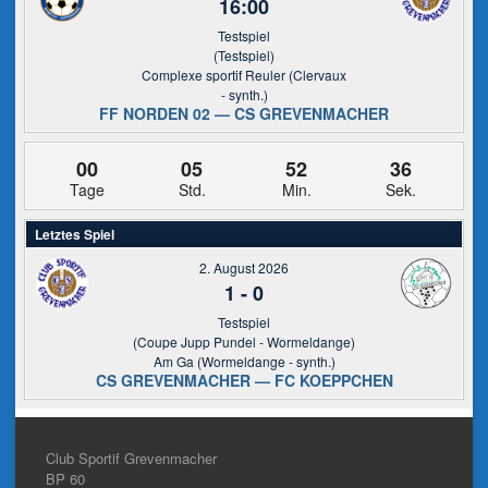
16:00
Testspiel
(Testspiel)
Complexe sportif Reuler (Clervaux
- synth.)
FF NORDEN 02 — CS GREVENMACHER
00
05
52
36
Tage
Std.
Min.
Sek.
Letztes Spiel
2. August 2026
1
-
0
Testspiel
(Coupe Jupp Pundel - Wormeldange)
Am Ga (Wormeldange - synth.)
CS GREVENMACHER — FC KOEPPCHEN
Club Sportif Grevenmacher
BP 60