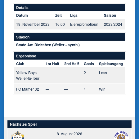
Details
Datum
Zeit
Liga
Saison
19. November 2023
16:00
Eierepromotioun
2023/2024
Stadion
Stade Am Dieltchen (Weiler - synth.)
Ergebnisse
Club
1st Half
2nd Half
Goals
Spielausgang
Yellow Boys
—
—
2
Loss
Weiler-la-Tour
FC Mamer 32
—
—
4
Win
Nächstes Spiel
8. August 2026