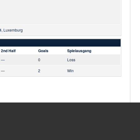
14, Luxemburg
2nd Half
Goals
Spielausgang
—
0
Loss
—
2
Win