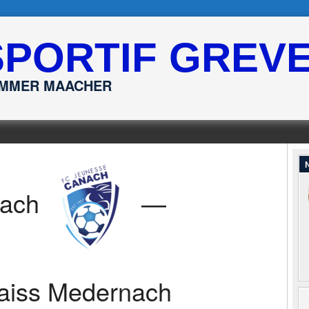
SPORTIF GREV
ËMMER MAACHER
N
ach
—
aiss Medernach