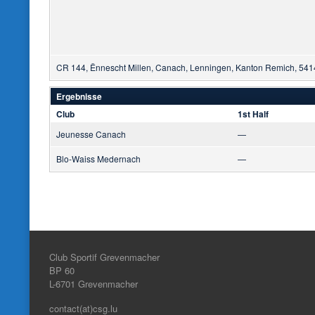
CR 144, Ënnescht Millen, Canach, Lenningen, Kanton Remich, 54
Ergebnisse
Club
1st Half
Jeunesse Canach
—
Blo-Waiss Medernach
—
Club Sportif Grevenmacher
BP 60
L-6701
Grevenmacher
contact(at)csg.lu