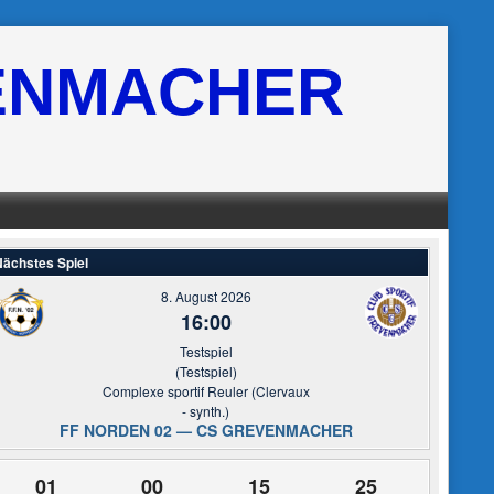
ENMACHER
ächstes Spiel
8. August 2026
16:00
Testspiel
(Testspiel)
Complexe sportif Reuler (Clervaux
- synth.)
FF NORDEN 02 — CS GREVENMACHER
01
00
15
24