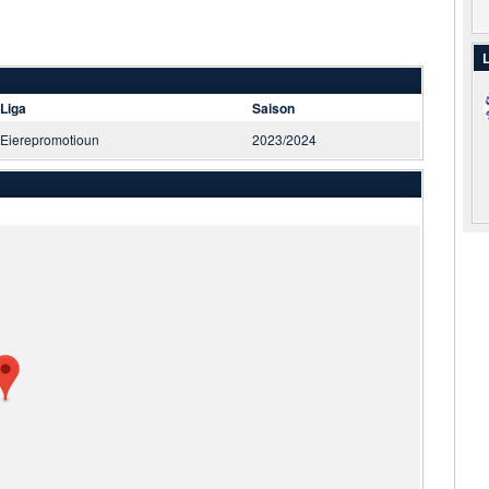
L
Liga
Saison
Eierepromotioun
2023/2024