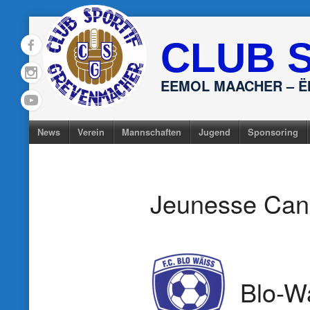
Skip
to
CLUB 
content
EEMOL MAACHER – 
News
Verein
Mannschaften
Jugend
Sponsoring
Jeunesse Can
Blo-W