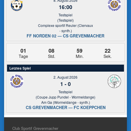
8. August 2026
16:00
Testspiel
(Testspiel)
Complexe sportif Reuler (Clervaux
- synth.)
FF NORDEN 02 — CS GREVENMACHER
01
08
59
21
Tage
Std.
Min.
Sek.
Letztes Spiel
2. August 2026
1
-
0
Testspiel
(Coupe Jupp Pundel - Wormeldange)
Am Ga (Wormeldange - synth.)
CS GREVENMACHER — FC KOEPPCHEN
Club Sportif Grevenmacher