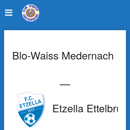
Skip
to
content
Blo-Waiss Medernach
—
Etzella Ettelbruc