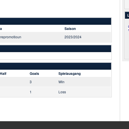
L
ga
Saison
erepromotioun
2023/2024
Half
Goals
Spielausgang
3
Win
1
Loss