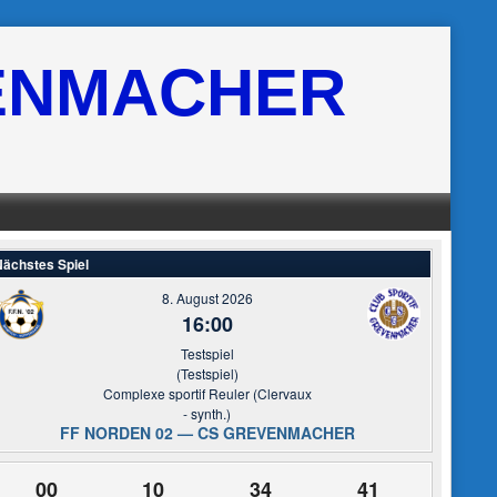
ENMACHER
ächstes Spiel
8. August 2026
16:00
Testspiel
(Testspiel)
Complexe sportif Reuler (Clervaux
- synth.)
FF NORDEN 02 — CS GREVENMACHER
00
10
34
40