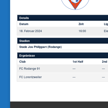
Details
Datum
Zeit
Li
18. Februar 2024
16:00
Ei
Stadion
Stade Jos Philippart (Rodange)
Ergebnisse
Club
1st Half
2nd 
FC Rodange 91
—
—
FC Lorentzweiler
—
—