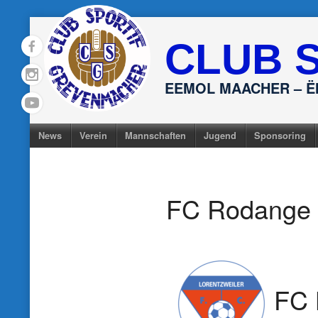
Skip
to
CLUB 
content
EEMOL MAACHER – 
News
Verein
Mannschaften
Jugend
Sponsoring
FC Rodange
FC 