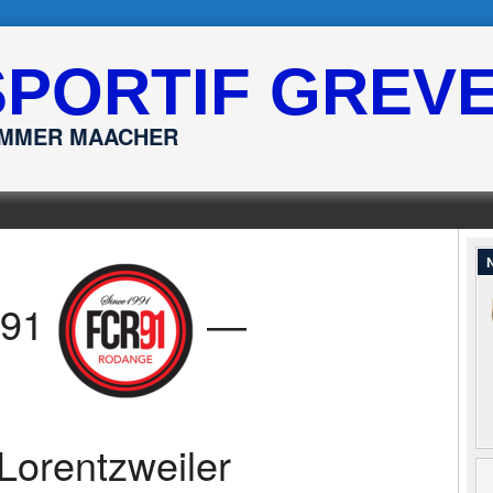
SPORTIF GREV
ËMMER MAACHER
N
 91
—
Lorentzweiler