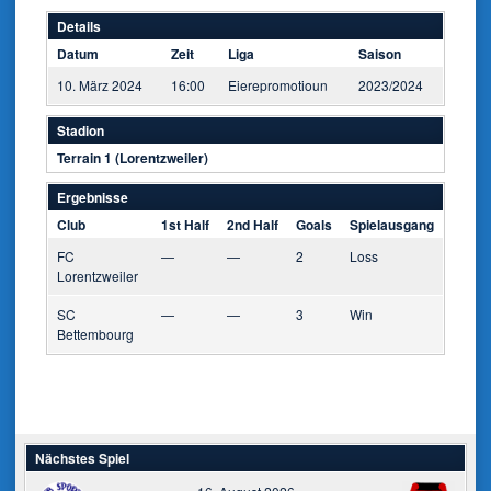
Details
Datum
Zeit
Liga
Saison
10. März 2024
16:00
Eierepromotioun
2023/2024
Stadion
Terrain 1 (Lorentzweiler)
Ergebnisse
Club
1st Half
2nd Half
Goals
Spielausgang
FC
—
—
2
Loss
Lorentzweiler
SC
—
—
3
Win
Bettembourg
Nächstes Spiel