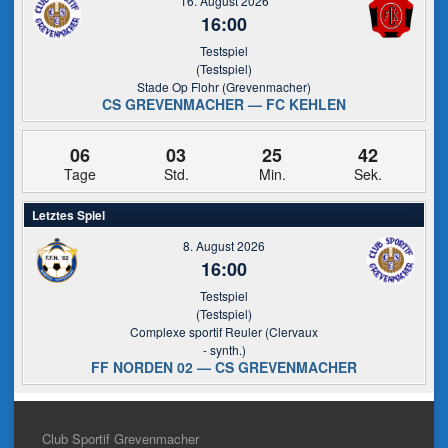
16. August 2026
16:00
Testspiel
(Testspiel)
Stade Op Flohr (Grevenmacher)
CS GREVENMACHER — FC KEHLEN
06
03
25
42
Tage
Std.
Min.
Sek.
Letztes Spiel
8. August 2026
16:00
Testspiel
(Testspiel)
Complexe sportif Reuler (Clervaux
- synth.)
FF NORDEN 02 — CS GREVENMACHER
Club Sportif Grevenmacher