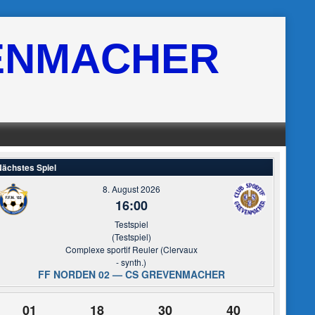
ENMACHER
ächstes Spiel
8. August 2026
16:00
Testspiel
(Testspiel)
Complexe sportif Reuler (Clervaux
- synth.)
FF NORDEN 02 — CS GREVENMACHER
01
18
30
39