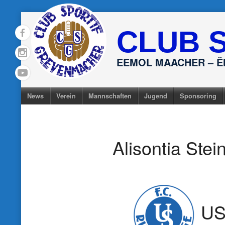
Skip
to
CLUB 
content
EEMOL MAACHER – 
News
Verein
Mannschaften
Jugend
Sponsoring
Alisontia Stei
US