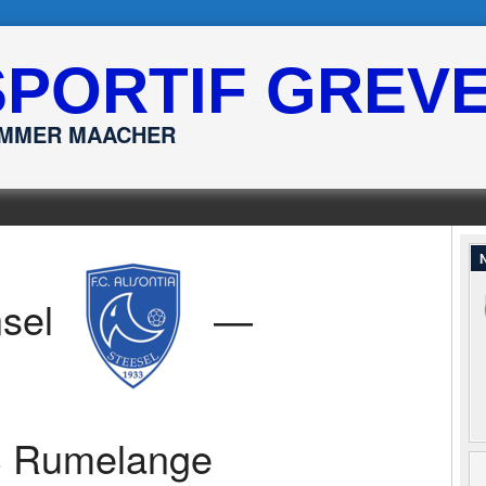
SPORTIF GREV
ËMMER MAACHER
N
nsel
—
 Rumelange