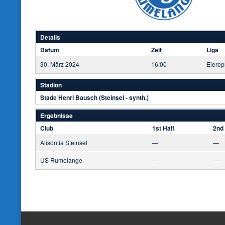
Details
Datum
Zeit
Liga
30. März 2024
16:00
Eierep
Stadion
Stade Henri Bausch (Steinsel - synth.)
Ergebnisse
Club
1st Half
2nd 
Alisontia Steinsel
—
—
US Rumelange
—
—