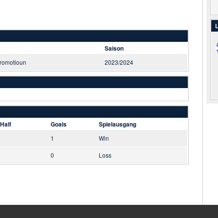
L
Saison
romotioun
2023/2024
Half
Goals
Spielausgang
1
Win
0
Loss