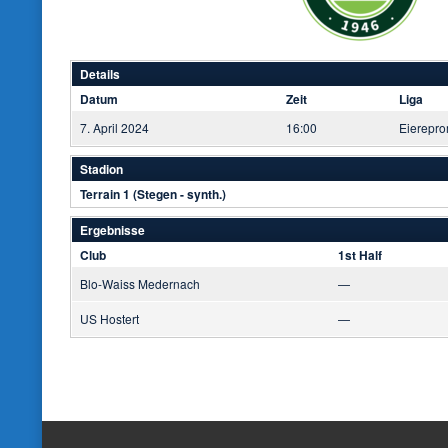
Details
Datum
Zeit
Liga
7. April 2024
16:00
Eierepro
Stadion
Terrain 1 (Stegen - synth.)
Ergebnisse
Club
1st Half
Blo-Waiss Medernach
—
US Hostert
—