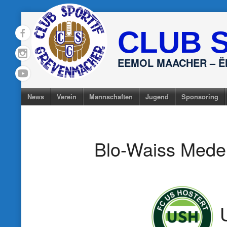
Skip
to
CLUB 
content
EEMOL MAACHER – 
News
Verein
Mannschaften
Jugend
Sponsoring
Blo-Waiss Mede