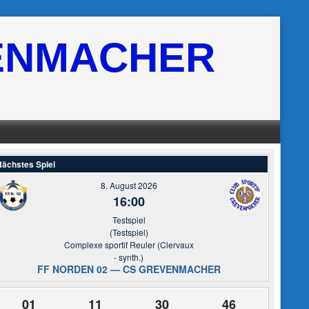
ENMACHER
ächstes Spiel
8. August 2026
16:00
Testspiel
(Testspiel)
Complexe sportif Reuler (Clervaux
- synth.)
FF NORDEN 02 — CS GREVENMACHER
01
11
30
45