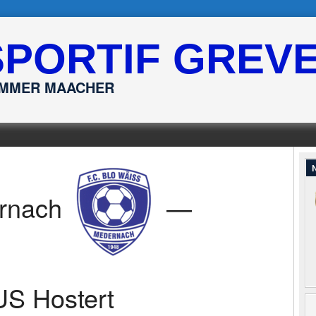
SPORTIF GREV
ËMMER MAACHER
N
rnach
—
US Hostert