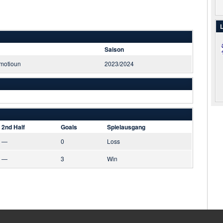
L
Saison
motioun
2023/2024
2nd Half
Goals
Spielausgang
—
0
Loss
—
3
Win