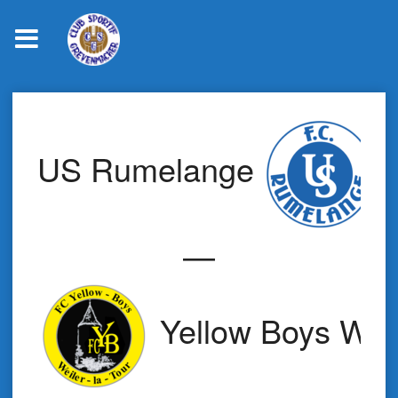
Skip
to
content
US Rumelange
—
Yellow Boys Weil