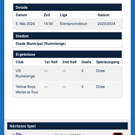
Details
Datum
Zeit
Liga
Saison
5. Mai 2024
16:00
Eierepromotioun
2023/2024
Stadion
Stade Municipal (Rumelange)
Ergebnisse
Club
1st Half
2nd Half
Goals
Spielausgang
US
—
—
3
Draw
Rumelange
Yellow Boys
—
—
3
Draw
Weiler-la-Tour
Nächstes Spiel