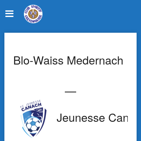
Skip
to
content
Blo-Waiss Medernach
—
Jeunesse Cana