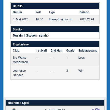
Details
Datum
Zeit
Liga
Saison
5. Mai 2024
16:00
Eierepromotioun
2023/2024
Stadion
Terrain 1 (Stegen - synth.)
Ergebnisse
Club
1st Half
2nd Half
Goals
Spielausgang
Blo-Waiss
—
—
1
Loss
Medernach
Jeunesse
—
—
3
Win
Canach
Nächstes Spiel