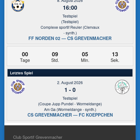
8. August 2026
16:00
Testspiel
(Testspiel)
Complexe sportif Reuler (Clervaux
- synth.)
FF NORDEN 02 — CS GREVENMACHER
00
09
05
13
Tage
Std.
Min.
Sek.
Letztes Spiel
2. August 2026
1
-
0
Testspiel
(Coupe Jupp Pundel - Wormeldange)
Am Ga (Wormeldange - synth.)
CS GREVENMACHER — FC KOEPPCHEN
Club Sportif Grevenmacher