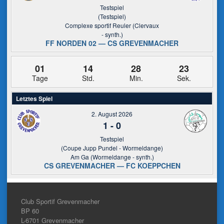
Testspiel
(Testspiel)
Complexe sportif Reuler (Clervaux
- synth.)
FF NORDEN 02 — CS GREVENMACHER
01
14
28
23
Tage
Std.
Min.
Sek.
Letztes Spiel
2. August 2026
1
-
0
Testspiel
(Coupe Jupp Pundel - Wormeldange)
Am Ga (Wormeldange - synth.)
CS GREVENMACHER — FC KOEPPCHEN
Club Sportif Grevenmacher
BP 60
L-6701
Grevenmacher