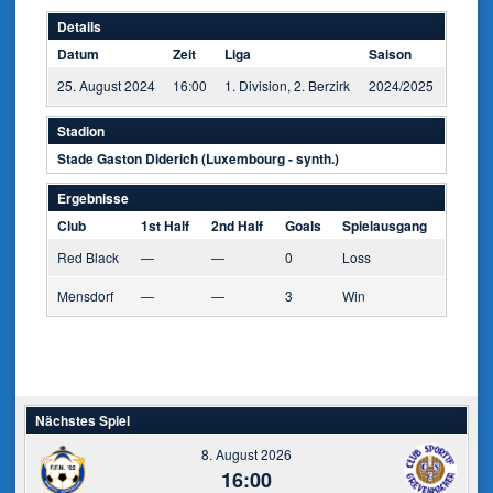
Details
Datum
Zeit
Liga
Saison
25. August 2024
16:00
1. Division, 2. Berzirk
2024/2025
Stadion
Stade Gaston Diderich (Luxembourg - synth.)
Ergebnisse
Club
1st Half
2nd Half
Goals
Spielausgang
Red Black
—
—
0
Loss
Mensdorf
—
—
3
Win
Nächstes Spiel
8. August 2026
16:00