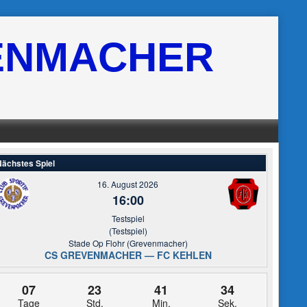
ENMACHER
ächstes Spiel
16. August 2026
16:00
Testspiel
(Testspiel)
Stade Op Flohr (Grevenmacher)
CS GREVENMACHER — FC KEHLEN
07
23
41
34
Tage
Std.
Min.
Sek.