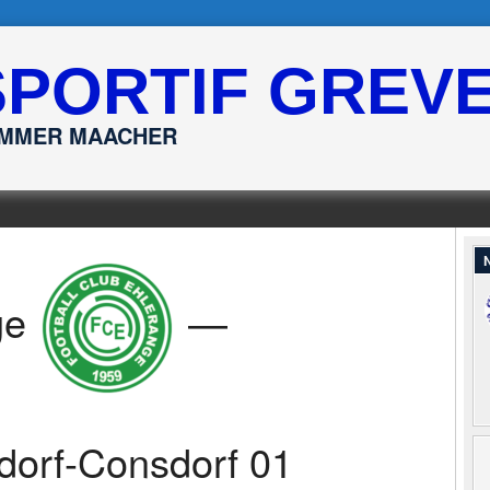
SPORTIF GREV
ËMMER MAACHER
N
ge
—
dorf-Consdorf 01