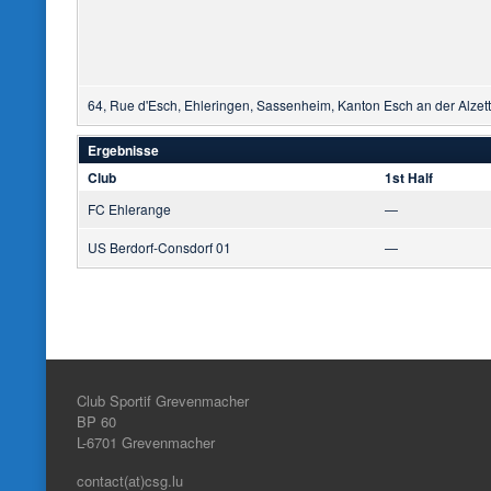
64, Rue d'Esch, Ehleringen, Sassenheim, Kanton Esch an der Alzet
Ergebnisse
Club
1st Half
FC Ehlerange
—
US Berdorf-Consdorf 01
—
Club Sportif Grevenmacher
BP 60
L-6701
Grevenmacher
contact(at)csg.lu