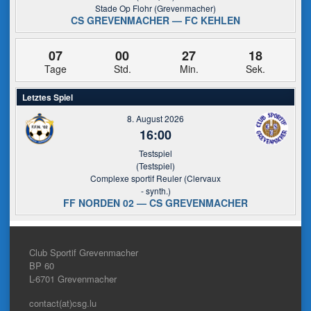
Stade Op Flohr (Grevenmacher)
CS GREVENMACHER — FC KEHLEN
07
00
27
17
Tage
Std.
Min.
Sek.
Letztes Spiel
8. August 2026
16:00
Testspiel
(Testspiel)
Complexe sportif Reuler (Clervaux
- synth.)
FF NORDEN 02 — CS GREVENMACHER
Club Sportif Grevenmacher
BP 60
L-6701
Grevenmacher
contact(at)csg.lu