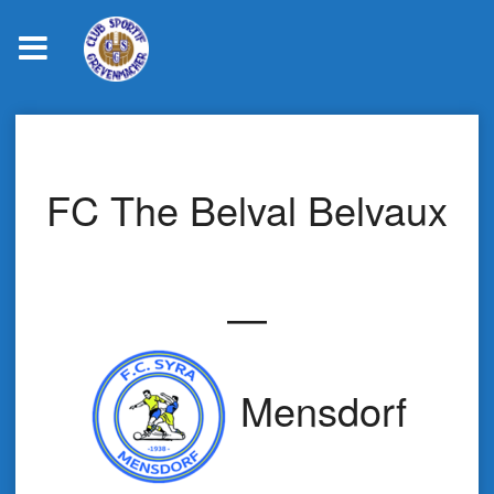
Skip
to
content
FC The Belval Belvaux
—
Mensdorf