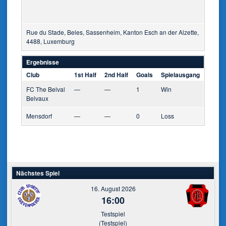
Rue du Stade, Beles, Sassenheim, Kanton Esch an der Alzette,
4488, Luxemburg
Ergebnisse
Club
1st Half
2nd Half
Goals
Spielausgang
FC The Belval
—
—
1
Win
Belvaux
Mensdorf
—
—
0
Loss
Nächstes Spiel
16. August 2026
16:00
Testspiel
(Testspiel)