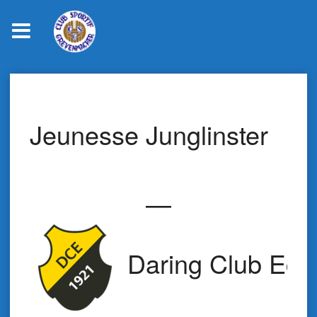
Skip
to
content
Jeunesse Junglinster
—
Daring Club Ech