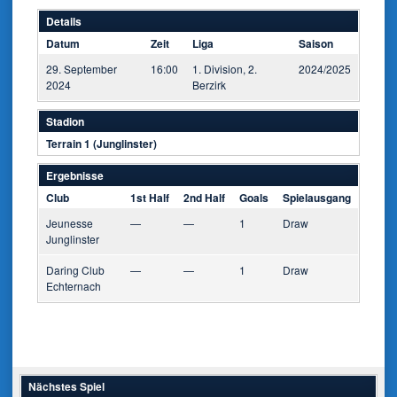
Details
Datum
Zeit
Liga
Saison
29. September
16:00
1. Division, 2.
2024/2025
2024
Berzirk
Stadion
Terrain 1 (Junglinster)
Ergebnisse
Club
1st Half
2nd Half
Goals
Spielausgang
Jeunesse
—
—
1
Draw
Junglinster
Daring Club
—
—
1
Draw
Echternach
Nächstes Spiel