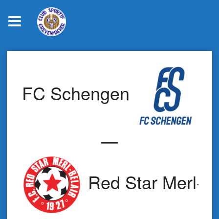
Skip
to
content
FC Schengen
—
Red Star Merl-Be