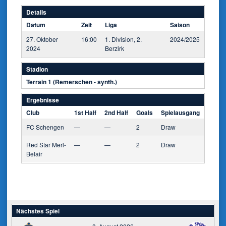
Details
Datum
Zeit
Liga
Saison
27. Oktober
16:00
1. Division, 2.
2024/2025
2024
Berzirk
Stadion
Terrain 1 (Remerschen - synth.)
Ergebnisse
Club
1st Half
2nd Half
Goals
Spielausgang
FC Schengen
—
—
2
Draw
Red Star Merl-
—
—
2
Draw
Belair
Nächstes Spiel