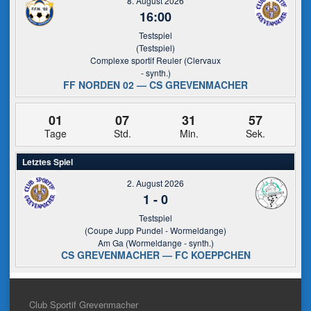
8. August 2026
16:00
Testspiel
(Testspiel)
Complexe sportif Reuler (Clervaux
- synth.)
FF NORDEN 02 — CS GREVENMACHER
01
07
31
57
Tage
Std.
Min.
Sek.
Letztes Spiel
2. August 2026
1
-
0
Testspiel
(Coupe Jupp Pundel - Wormeldange)
Am Ga (Wormeldange - synth.)
CS GREVENMACHER — FC KOEPPCHEN
Club Sportif Grevenmacher