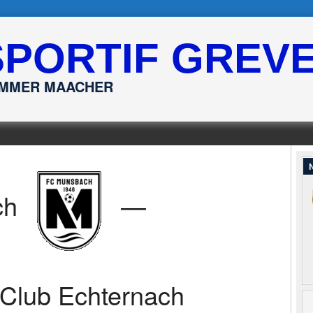
SPORTIF GREV
ËMMER MAACHER
N
ch
—
 Club Echternach