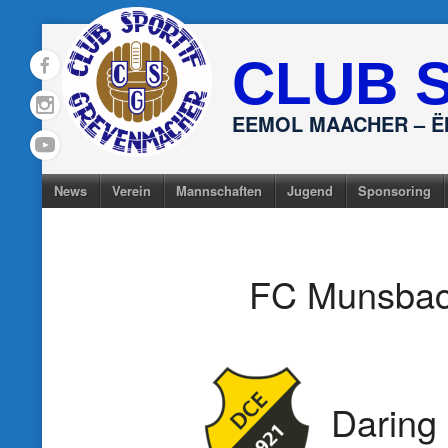
Skip
to
CLUB 
content
EEMOL MAACHER – 
News
Verein
Mannschaften
Jugend
Sponsoring
FC Munsba
Daring