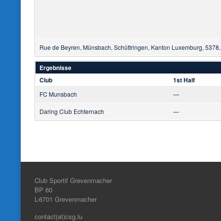
Rue de Beyren, Münsbach, Schüttringen, Kanton Luxemburg, 5378
Ergebnisse
Club
1st Half
FC Munsbach
—
Daring Club Echternach
—
Club Sportif Grevenmacher
BP 60
L-6701
Grevenmacher
contact(at)csg.lu