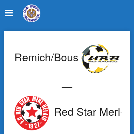
Skip
to
content
Remich/Bous
—
Red Star Merl-Be