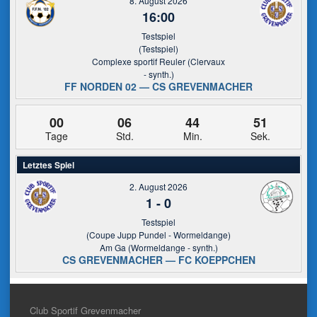
8. August 2026
16:00
Testspiel
(Testspiel)
Complexe sportif Reuler (Clervaux
- synth.)
FF NORDEN 02 — CS GREVENMACHER
00
06
44
51
Tage
Std.
Min.
Sek.
Letztes Spiel
2. August 2026
1
-
0
Testspiel
(Coupe Jupp Pundel - Wormeldange)
Am Ga (Wormeldange - synth.)
CS GREVENMACHER — FC KOEPPCHEN
Club Sportif Grevenmacher