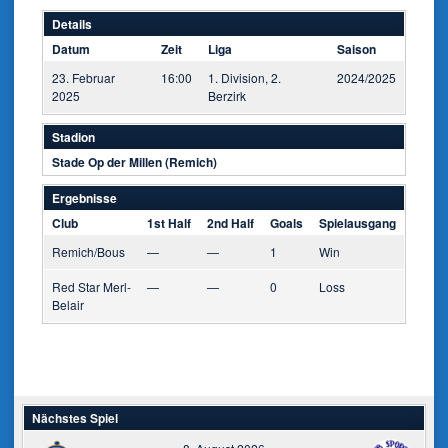
Details
Datum
Zeit
Liga
Saison
23. Februar
16:00
1. Division, 2.
2024/2025
2025
Berzirk
Stadion
Stade Op der Millen (Remich)
Ergebnisse
Club
1st Half
2nd Half
Goals
Spielausgang
Remich/Bous
—
—
1
Win
Red Star Merl-
—
—
0
Loss
Belair
Nächstes Spiel