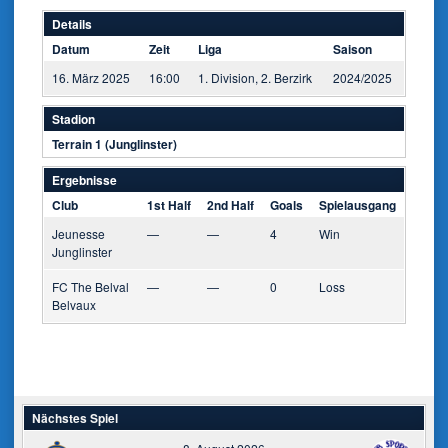
Details
Datum
Zeit
Liga
Saison
16. März 2025
16:00
1. Division, 2. Berzirk
2024/2025
Stadion
Terrain 1 (Junglinster)
Ergebnisse
Club
1st Half
2nd Half
Goals
Spielausgang
Jeunesse
—
—
4
Win
Junglinster
FC The Belval
—
—
0
Loss
Belvaux
Nächstes Spiel