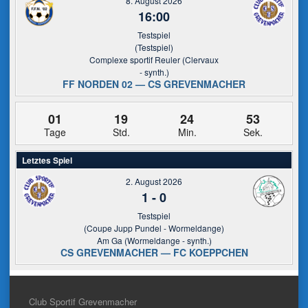
8. August 2026
16:00
Testspiel
(Testspiel)
Complexe sportif Reuler (Clervaux
- synth.)
FF NORDEN 02 — CS GREVENMACHER
01
19
24
53
Tage
Std.
Min.
Sek.
Letztes Spiel
2. August 2026
1
-
0
Testspiel
(Coupe Jupp Pundel - Wormeldange)
Am Ga (Wormeldange - synth.)
CS GREVENMACHER — FC KOEPPCHEN
Club Sportif Grevenmacher