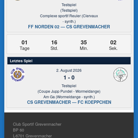
Testspiel
(Testspiel)
Complexe sportif Reuler (Clervaux
- synth.)
FF NORDEN 02 — CS GREVENMACHER
01
16
35
02
Tage
Std.
Min.
Sek.
Letztes Spiel
2. August 2026
1
-
0
Testspiel
(Coupe Jupp Pundel - Wormeldange)
Am Ga (Wormeldange - synth.)
CS GREVENMACHER — FC KOEPPCHEN
Club Sportif Grevenmacher
BP 60
L-6701
Grevenmacher