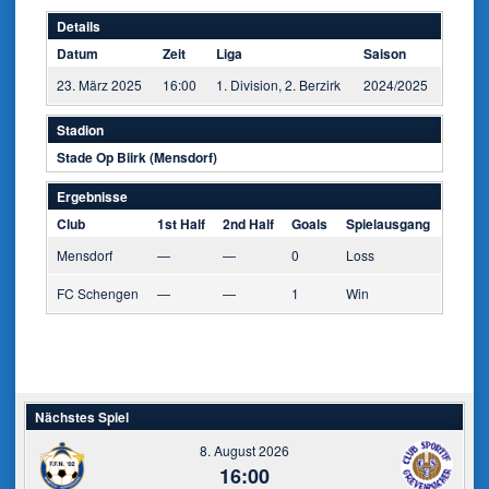
Details
Datum
Zeit
Liga
Saison
23. März 2025
16:00
1. Division, 2. Berzirk
2024/2025
Stadion
Stade Op Biirk (Mensdorf)
Ergebnisse
Club
1st Half
2nd Half
Goals
Spielausgang
Mensdorf
—
—
0
Loss
FC Schengen
—
—
1
Win
Nächstes Spiel
8. August 2026
16:00