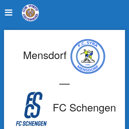
Skip
to
content
Mensdorf
—
FC Schengen