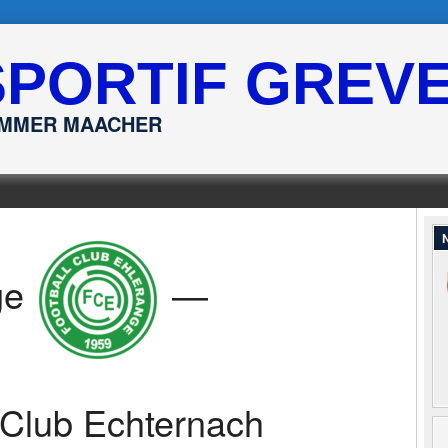
SPORTIF GREV
ËMMER MAACHER
N
ge
—
 Club Echternach