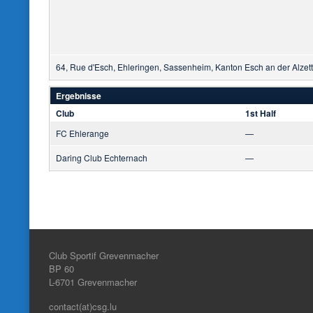
64, Rue d'Esch, Ehleringen, Sassenheim, Kanton Esch an der Alzet
Ergebnisse
Club
1st Half
FC Ehlerange
—
Daring Club Echternach
—
Club Sportif Grevenmacher
BP 60
L-6701
Grevenmacher
contact(at)csg.lu