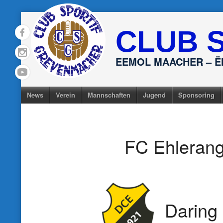
Skip
to
CLUB 
content
EEMOL MAACHER – 
News
Verein
Mannschaften
Jugend
Sponsoring
FC Ehleran
Daring