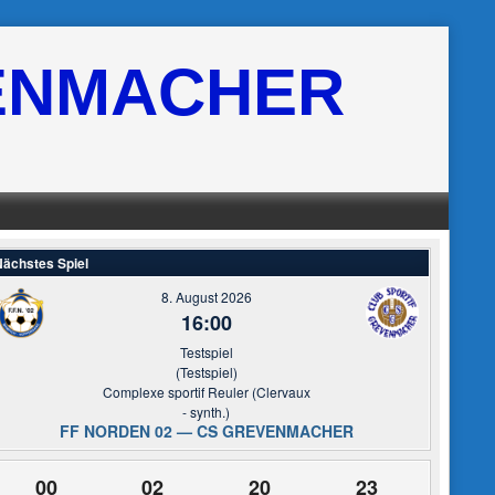
ENMACHER
ächstes Spiel
8. August 2026
16:00
Testspiel
(Testspiel)
Complexe sportif Reuler (Clervaux
- synth.)
FF NORDEN 02 — CS GREVENMACHER
00
02
20
22