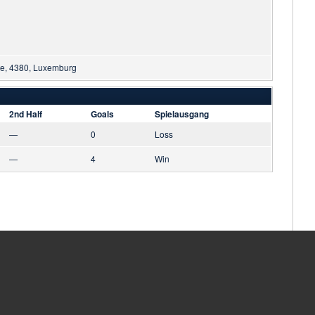
te, 4380, Luxemburg
2nd Half
Goals
Spielausgang
—
0
Loss
—
4
Win