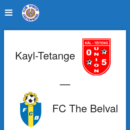
Skip
to
content
Kayl-Tetange
—
FC The Belval B