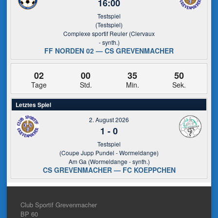
16:00
Testspiel
(Testspiel)
Complexe sportif Reuler (Clervaux
- synth.)
FF NORDEN 02 — CS GREVENMACHER
02
00
35
49
Tage
Std.
Min.
Sek.
Letztes Spiel
2. August 2026
1
-
0
Testspiel
(Coupe Jupp Pundel - Wormeldange)
Am Ga (Wormeldange - synth.)
CS GREVENMACHER — FC KOEPPCHEN
Club Sportif Grevenmacher
BP 60