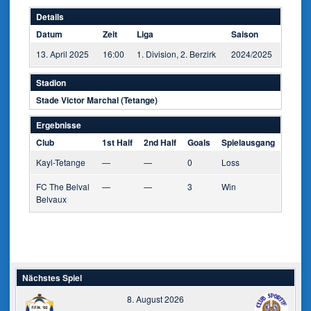
Details
Datum
Zeit
Liga
Saison
13. April 2025
16:00
1. Division, 2. Berzirk
2024/2025
Stadion
Stade Victor Marchal (Tetange)
Ergebnisse
Club
1st Half
2nd Half
Goals
Spielausgang
Kayl-Tetange
—
—
0
Loss
FC The Belval
—
—
3
Win
Belvaux
Nächstes Spiel
8. August 2026