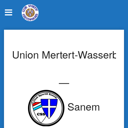
Skip
to
content
Union Mertert-Wasserbill
—
Sanem