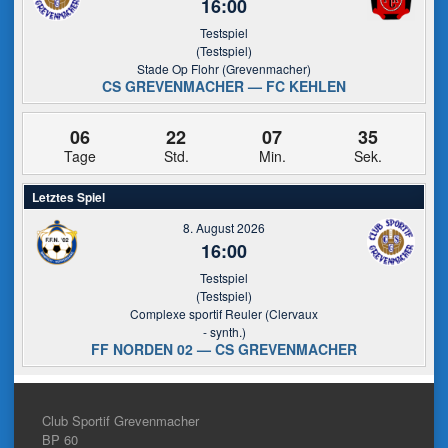
16:00
Testspiel
(Testspiel)
Stade Op Flohr (Grevenmacher)
CS GREVENMACHER — FC KEHLEN
06
22
07
34
Tage
Std.
Min.
Sek.
Letztes Spiel
8. August 2026
16:00
Testspiel
(Testspiel)
Complexe sportif Reuler (Clervaux
- synth.)
FF NORDEN 02 — CS GREVENMACHER
Club Sportif Grevenmacher
BP 60