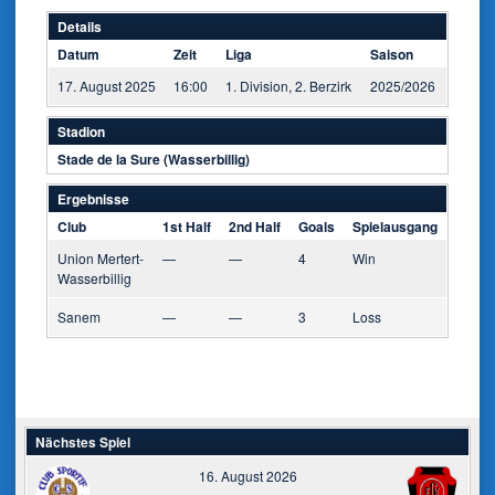
Details
Datum
Zeit
Liga
Saison
17. August 2025
16:00
1. Division, 2. Berzirk
2025/2026
Stadion
Stade de la Sure (Wasserbillig)
Ergebnisse
Club
1st Half
2nd Half
Goals
Spielausgang
Union Mertert-
—
—
4
Win
Wasserbillig
Sanem
—
—
3
Loss
Nächstes Spiel
16. August 2026