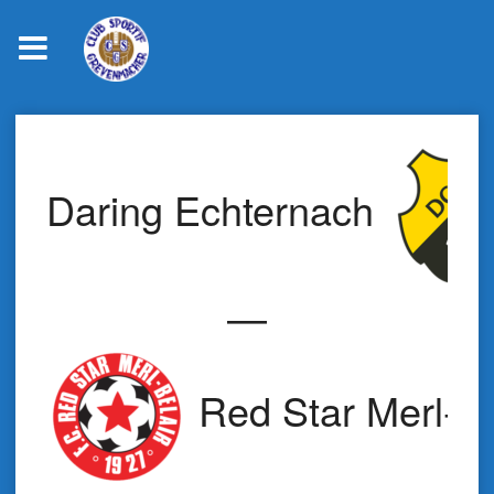
Skip
to
content
Daring Echternach
—
Red Star Merl-Be