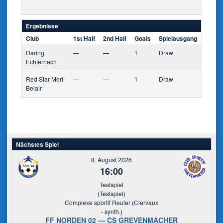
Ergebnisse
Club
1st Half
2nd Half
Goals
Spielausgang
Daring
—
—
1
Draw
Echternach
Red Star Merl-
—
—
1
Draw
Belair
Nächstes Spiel
8. August 2026
16:00
Testspiel
(Testspiel)
Complexe sportif Reuler (Clervaux
- synth.)
FF NORDEN 02 — CS GREVENMACHER