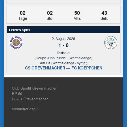
02
02
50
43
Tage
Std.
Min.
Sek.
Letztes Spiel
2. August 2026
1
-
0
Testspiel
(Coupe Jupp Pundel - Wormeldange)
Am Ga (Wormeldange - synth.)
CS GREVENMACHER — FC KOEPPCHEN
Club Sportif Grevenmacher
BP 60
L-6701
Grevenmacher
contact(at)csg.lu