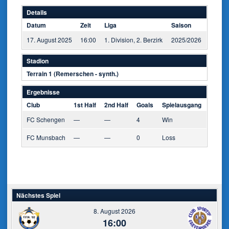
Details
Datum
Zeit
Liga
Saison
17. August 2025
16:00
1. Division, 2. Berzirk
2025/2026
Stadion
Terrain 1 (Remerschen - synth.)
Ergebnisse
Club
1st Half
2nd Half
Goals
Spielausgang
FC Schengen
—
—
4
Win
FC Munsbach
—
—
0
Loss
Nächstes Spiel
8. August 2026
16:00