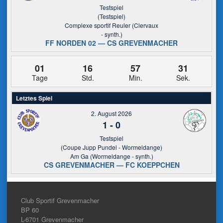
Testspiel
(Testspiel)
Complexe sportif Reuler (Clervaux
- synth.)
FF NORDEN 02 — CS GREVENMACHER
01
16
57
31
Tage
Std.
Min.
Sek.
Letztes Spiel
2. August 2026
1
-
0
Testspiel
(Coupe Jupp Pundel - Wormeldange)
Am Ga (Wormeldange - synth.)
CS GREVENMACHER — FC KOEPPCHEN
Club Sportif Grevenmacher
BP 60
L-6701
Grevenmacher