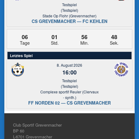
Testspiel
(Testspiel)
Stade Op Flohr (Grevenmacher)
CS GREVENMACHER — FC KEHLEN
06
01
56
48
Tage
Std.
Min.
Sek.
Letztes Spiel
8. August 2026
16:00
Testspiel
(Testspiel)
Complexe sportif Reuler (Clervaux
- synth.)
FF NORDEN 02 — CS GREVENMACHER
Club Sportif Grevenmacher
BP 60
L-6701
Grevenmacher