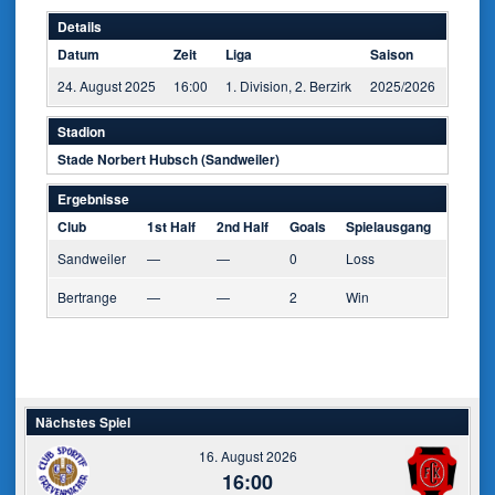
Details
Datum
Zeit
Liga
Saison
24. August 2025
16:00
1. Division, 2. Berzirk
2025/2026
Stadion
Stade Norbert Hubsch (Sandweiler)
Ergebnisse
Club
1st Half
2nd Half
Goals
Spielausgang
Sandweiler
—
—
0
Loss
Bertrange
—
—
2
Win
Nächstes Spiel
16. August 2026
16:00